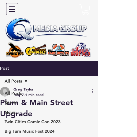
Post
All Posts
Greg Taylor
All Posts
May 7
1 min read
Plum & Main Street
Sports
Upgrade
News
Twin Cities Comic Con 2023
Big Turn Music Fest 2024