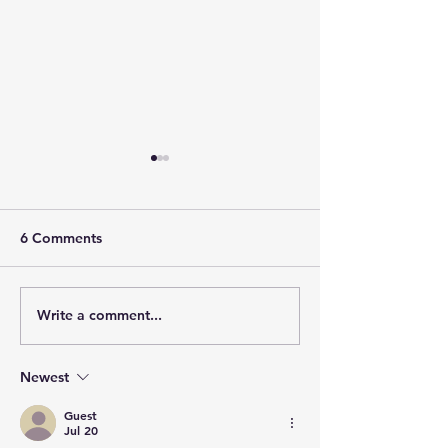
6 Comments
Write a comment...
Lake City Y-Knot Tri
RJAC Art Fair U
Weekend
Bridge
Newest
Guest
Jul 20