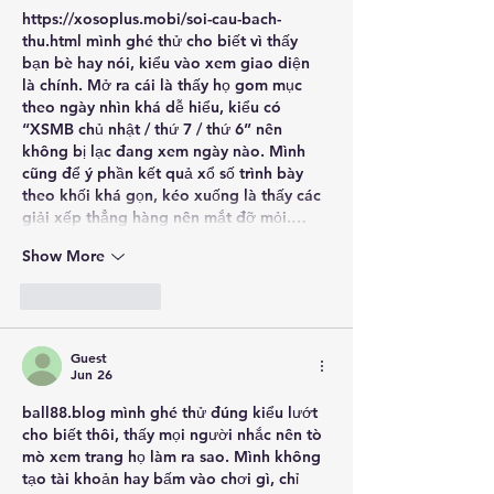
https://xosoplus.mobi/soi-cau-bach-
thu.html
 mình ghé thử cho biết vì thấy 
bạn bè hay nói, kiểu vào xem giao diện 
là chính. Mở ra cái là thấy họ gom mục 
theo ngày nhìn khá dễ hiểu, kiểu có 
“XSMB chủ nhật / thứ 7 / thứ 6” nên 
không bị lạc đang xem ngày nào. Mình 
cũng để ý phần kết quả xổ số trình bày 
theo khối khá gọn, kéo xuống là thấy các 
giải xếp thẳng hàng nên mắt đỡ mỏi.…
Show More
Like
Reply
Guest
Jun 26
ball88.blog
 mình ghé thử đúng kiểu lướt 
cho biết thôi, thấy mọi người nhắc nên tò 
mò xem trang họ làm ra sao. Mình không 
tạo tài khoản hay bấm vào chơi gì, chỉ 