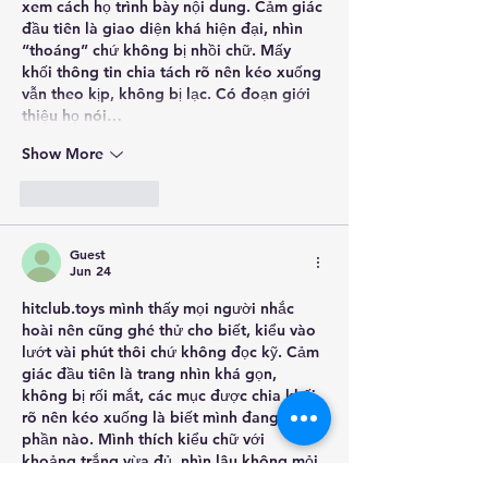
xem cách họ trình bày nội dung. Cảm giác 
đầu tiên là giao diện khá hiện đại, nhìn 
“thoáng” chứ không bị nhồi chữ. Mấy 
khối thông tin chia tách rõ nên kéo xuống 
vẫn theo kịp, không bị lạc. Có đoạn giới 
thiệu họ nói…
Show More
Like
Reply
Guest
Jun 24
hitclub.toys
 mình thấy mọi người nhắc 
hoài nên cũng ghé thử cho biết, kiểu vào 
lướt vài phút thôi chứ không đọc kỹ. Cảm 
giác đầu tiên là trang nhìn khá gọn, 
không bị rối mắt, các mục được chia khối 
rõ nên kéo xuống là biết mình đang xem 
phần nào. Mình thích kiểu chữ với 
khoảng trắng vừa đủ, nhìn lâu không mỏi. 
Thử mở bằng điện thoại nữa thì thấy ổn 